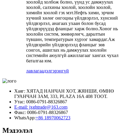
хоолойд холбож болно, үүнд ус дамжуулах
хоолой, салхины хоолой, хоолойн хоолой,
химийн хоолой гэх мэт.Нефть хими, эрчим
хүчний хөлөг онгоцны үйлдвэрлэл, хүнсний
үйлдвэрлэл, анагаах ухаан болон бусад
үйлдвэрүүдэд фланцыг харж болно.Хоног нь
хоолойн систем, зөөвөрлөгч, даралтын
түвшин, температурын хүрээг хамардаг.Аж
үйлдвэрийн үйлдвэрлэлд фланцыг зөв
сонгох, ашиглах нь дамжуулах хоолойн
системийн аюулгүй ажиллагааг хангах чухал
баталгаа юм.
лавлагаа
дэлгэрэнгүй
Хаяг: ХЯТАД НАНЧАН ХОТ, ЖЯНШИ, ӨМНӨ
ГУАНЧАН ЗАМ, 333, PLAZA 16A 408 ТООТ.
Утас: 0086-0791-88326867
E-mail: jxghtrade@163.com
Факс: 0086-0791-88326867
WhatsApp:
+86 18970062723
Мэдээлэл