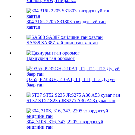
хоолой, ERW, спираль...
304 316L 2205 S31803 зэвэрдэггүй ган
хавтан
SA588 SA387 хайлшин ган хавтан
Цахиурын ган ороомог
Q355, P235GH, 210A1, T1, T11, T12 Дугуй
баар ган
ST37 ST52 S235 JRS275 A36 A53 суваг ган
304, 310S, 316, 347, 2205 зэвэрдэггүй
өнцгийн ган