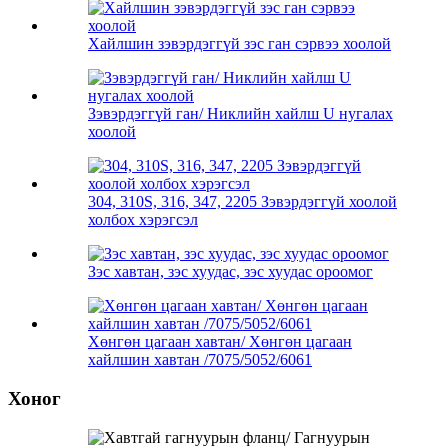
Хайлшин зэвэрдэггүй зэс ган сэрвээ хоолой
Зэвэрдэггүй ган/ Никлийн хайлш U нугалах
хоолой
304, 310S, 316, 347, 2205 Зэвэрдэггүй хоолой
холбох хэрэгсэл
Зэс хавтан, зэс хуудас, зэс хуудас ороомог
Хөнгөн цагаан хавтан/ Хөнгөн цагаан
хайлшин хавтан /7075/5052/6061
Хоног