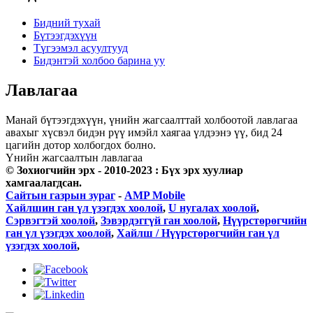
Бидний тухай
Бүтээгдэхүүн
Түгээмэл асуултууд
Бидэнтэй холбоо барина уу
Лавлагаа
Манай бүтээгдэхүүн, үнийн жагсаалттай холбоотой лавлагаа
авахыг хүсвэл бидэн рүү имэйл хаягаа үлдээнэ үү, бид 24
цагийн дотор холбогдох болно.
Үнийн жагсаалтын лавлагаа
© Зохиогчийн эрх - 2010-2023 : Бүх эрх хуулиар
хамгаалагдсан.
Сайтын газрын зураг
-
AMP Mobile
Хайлшин ган үл үзэгдэх хоолой
,
U нугалах хоолой
,
Сэрвэгтэй хоолой
,
Зэвэрдэггүй ган хоолой
,
Нүүрстөрөгчийн
ган үл үзэгдэх хоолой
,
Хайлш / Нүүрстөрөгчийн ган үл
үзэгдэх хоолой
,