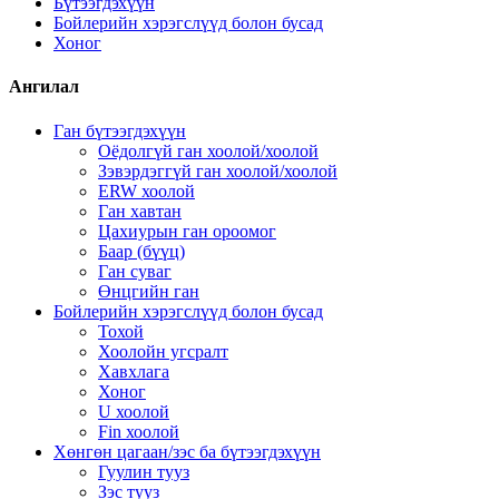
Бүтээгдэхүүн
Бойлерийн хэрэгслүүд болон бусад
Хоног
Ангилал
Ган бүтээгдэхүүн
Оёдолгүй ган хоолой/хоолой
Зэвэрдэггүй ган хоолой/хоолой
ERW хоолой
Ган хавтан
Цахиурын ган ороомог
Баар (бүүц)
Ган суваг
Өнцгийн ган
Бойлерийн хэрэгслүүд болон бусад
Тохой
Хоолойн угсралт
Хавхлага
Хоног
U хоолой
Fin хоолой
Хөнгөн цагаан/зэс ба бүтээгдэхүүн
Гуулин тууз
Зэс тууз