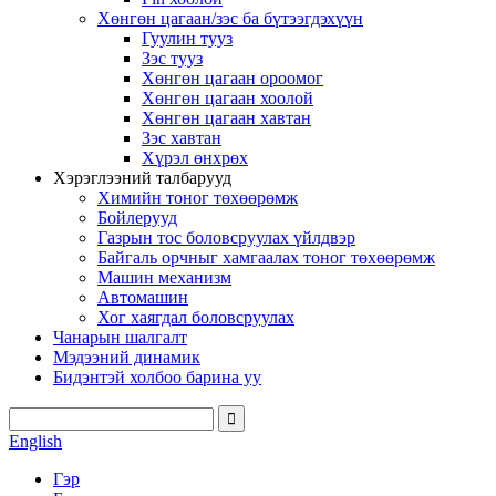
Хөнгөн цагаан/зэс ба бүтээгдэхүүн
Гуулин тууз
Зэс тууз
Хөнгөн цагаан ороомог
Хөнгөн цагаан хоолой
Хөнгөн цагаан хавтан
Зэс хавтан
Хүрэл өнхрөх
Хэрэглээний талбарууд
Химийн тоног төхөөрөмж
Бойлерууд
Газрын тос боловсруулах үйлдвэр
Байгаль орчныг хамгаалах тоног төхөөрөмж
Машин механизм
Автомашин
Хог хаягдал боловсруулах
Чанарын шалгалт
Мэдээний динамик
Бидэнтэй холбоо барина уу
English
Гэр