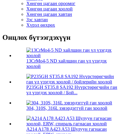
Хөнгөн цагаан ороомог
Хөнгөн цагаан хоолой
Хөнгөн цагаан хавтан
Зэс хавтан
Хүрэл өнхрөх
Онцлох бүтээгдэхүүн
13CrMo4-5 ND хайлшин ган үл үзэгдэх
хоолой
P235GH ST35.8 SA192 Нүүрстөрөгчийн ган
үл үзэгдэх хоолой / Бой...
304, 310S, 316L зэвэрдэггүй ган хоолой
A214 A178 A423 A53 Шулуун гагнасан