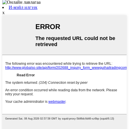
И-мэйл илгээх
x