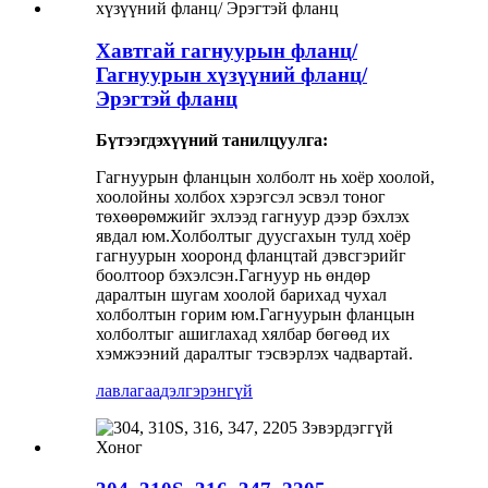
Хавтгай гагнуурын фланц/
Гагнуурын хүзүүний фланц/
Эрэгтэй фланц
Бүтээгдэхүүний танилцуулга:
Гагнуурын фланцын холболт нь хоёр хоолой,
хоолойны холбох хэрэгсэл эсвэл тоног
төхөөрөмжийг эхлээд гагнуур дээр бэхлэх
явдал юм.Холболтыг дуусгахын тулд хоёр
гагнуурын хооронд фланцтай дэвсгэрийг
боолтоор бэхэлсэн.Гагнуур нь өндөр
даралтын шугам хоолой барихад чухал
холболтын горим юм.Гагнуурын фланцын
холболтыг ашиглахад хялбар бөгөөд их
хэмжээний даралтыг тэсвэрлэх чадвартай.
лавлагаа
дэлгэрэнгүй