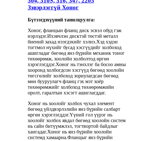
304, 310S, 316, 347, 2205
Зэвэрдэггүй Хоног
Бүтээгдэхүүний танилцуулга:
Хоног, фланцын фланц диск эсвэл обуд гэж
нэрлэдэг.Ихэвчлэн дисктэй төстэй металл
биений захад нээгдэхийг хэлнэ.Хэд хэдэн
тогтмол нүхийг бусад хэсгүүдийг холбоход
ашигладаг бөгөөд янз бүрийн механик тоног
төхөөрөмж, хоолойн холболтод өргөн
хэрэглэгддэг.Хоног нь тэнхлэг ба босоо амны
хооронд холбогдсон хэсгүүд бөгөөд хоолойн
төгсгөлийг холбоход зориулагдсан бөгөөд
мөн бууруулагч фланц гэх мэт хоёр
төхөөрөмжийг холбоход төхөөрөмжийн
оролт, гаралтын хэсэгт ашиглагддаг.
Хоног нь хоолойг холбох чухал элемент
бөгөөд үйлдвэрлэлийн янз бүрийн салбарт
өргөн хэрэглэгддэг.Үүний гол үүрэг нь
хоолойг холбох явдал бөгөөд хоолойн систем
нь сайн битүүмжлэл, тогтвортой байдлыг
хангадаг.Хоног нь янз бүрийн хоолойн
системд хамаарна.Фланцыг янз бүрийн