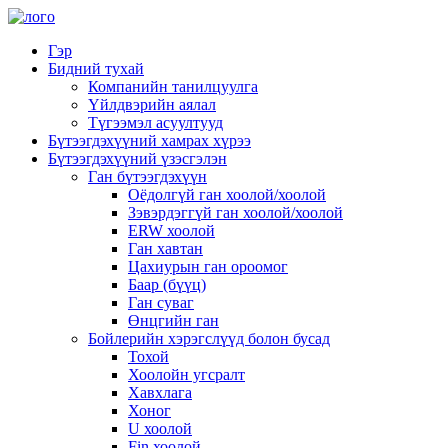
Гэр
Бидний тухай
Компанийн танилцуулга
Үйлдвэрийн аялал
Түгээмэл асуултууд
Бүтээгдэхүүний хамрах хүрээ
Бүтээгдэхүүний үзэсгэлэн
Ган бүтээгдэхүүн
Оёдолгүй ган хоолой/хоолой
Зэвэрдэггүй ган хоолой/хоолой
ERW хоолой
Ган хавтан
Цахиурын ган ороомог
Баар (бүүц)
Ган суваг
Өнцгийн ган
Бойлерийн хэрэгслүүд болон бусад
Тохой
Хоолойн угсралт
Хавхлага
Хоног
U хоолой
Fin хоолой