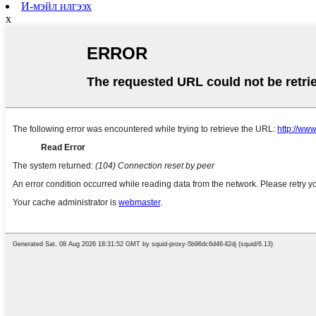
И-мэйл илгээх
x