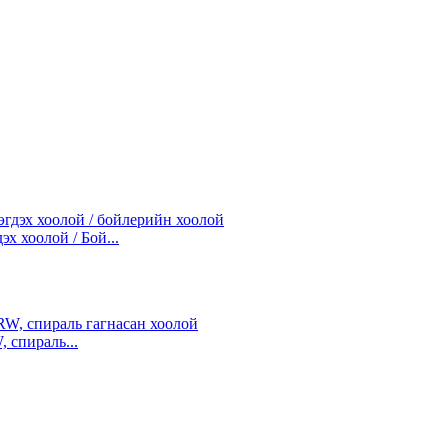
х хоолой / Бой...
 спираль...