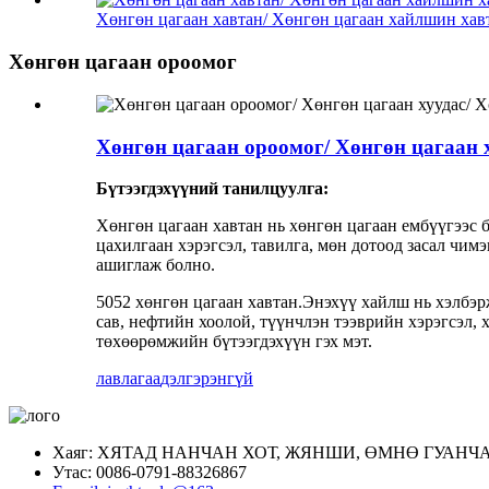
Хөнгөн цагаан хавтан/ Хөнгөн цагаан хайлшин хавт
Хөнгөн цагаан ороомог
Хөнгөн цагаан ороомог/ Хөнгөн цагаан 
Бүтээгдэхүүний танилцуулга:
Хөнгөн цагаан хавтан нь хөнгөн цагаан ембүүгээс 
цахилгаан хэрэгсэл, тавилга, мөн дотоод засал чи
ашиглаж болно.
5052 хөнгөн цагаан хавтан.Энэхүү хайлш нь хэлбэрж
сав, нефтийн хоолой, түүнчлэн тээврийн хэрэгсэл, х
төхөөрөмжийн бүтээгдэхүүн гэх мэт.
лавлагаа
дэлгэрэнгүй
Хаяг: ХЯТАД НАНЧАН ХОТ, ЖЯНШИ, ӨМНӨ ГУАНЧАН 
Утас: 0086-0791-88326867