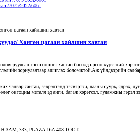
ан /7075/5052/6061
хуудас/ Хөнгөн цагаан хайлшин хавтан
боловсруулсан тэгш өнцөгт хавтан бөгөөд өргөн хүрээний хэрэгл
мэглэлийн зориулалтаар ашиглах боломжтой.Аж үйлдвэрийн салбар
их чадвар сайтай, зэврэлтэнд тэсвэртэй, лааны суурь, ядрах, д
өлөг онгоцны металл эд анги, багаж хэрэгсэл, гудамжны гэрэл зэ
ЗАМ, 333, PLAZA 16A 408 ТООТ.