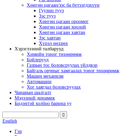
Хөнгөн цагаан/зэс ба бүтээгдэхүүн
Гуулин тууз
Зэс тууз
Хөнгөн цагаан ороомог
Хөнгөн цагаан хоолой
Хөнгөн цагаан хавтан
Зэс хавтан
Хүрэл өнхрөх
Хэрэглээний талбарууд
Химийн тоног төхөөрөмж
Бойлерууд
Газрын тос боловсруулах үйлдвэр
Байгаль орчныг хамгаалах тоног төхөөрөмж
Машин механизм
Автомашин
Хог хаягдал боловсруулах
Чанарын шалгалт
Мэдээний динамик
Бидэнтэй холбоо барина уу
English
Гэр