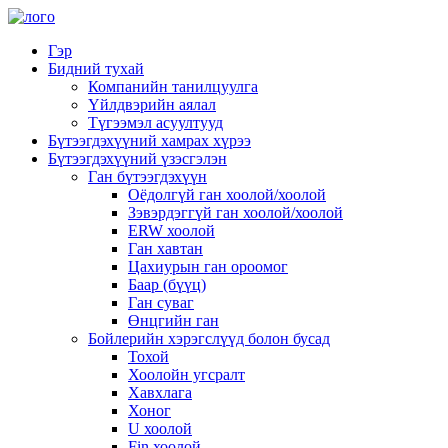
Гэр
Бидний тухай
Компанийн танилцуулга
Үйлдвэрийн аялал
Түгээмэл асуултууд
Бүтээгдэхүүний хамрах хүрээ
Бүтээгдэхүүний үзэсгэлэн
Ган бүтээгдэхүүн
Оёдолгүй ган хоолой/хоолой
Зэвэрдэггүй ган хоолой/хоолой
ERW хоолой
Ган хавтан
Цахиурын ган ороомог
Баар (бүүц)
Ган суваг
Өнцгийн ган
Бойлерийн хэрэгслүүд болон бусад
Тохой
Хоолойн угсралт
Хавхлага
Хоног
U хоолой
Fin хоолой