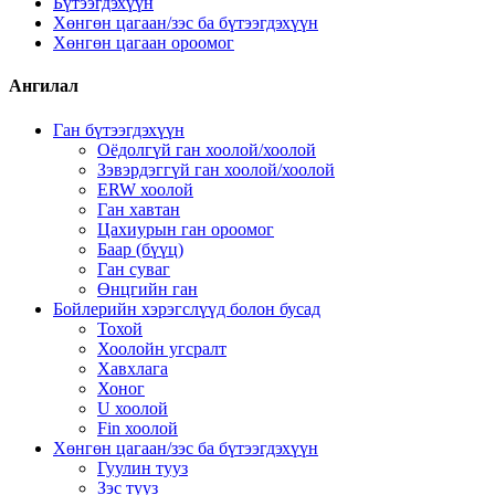
Бүтээгдэхүүн
Хөнгөн цагаан/зэс ба бүтээгдэхүүн
Хөнгөн цагаан ороомог
Ангилал
Ган бүтээгдэхүүн
Оёдолгүй ган хоолой/хоолой
Зэвэрдэггүй ган хоолой/хоолой
ERW хоолой
Ган хавтан
Цахиурын ган ороомог
Баар (бүүц)
Ган суваг
Өнцгийн ган
Бойлерийн хэрэгслүүд болон бусад
Тохой
Хоолойн угсралт
Хавхлага
Хоног
U хоолой
Fin хоолой
Хөнгөн цагаан/зэс ба бүтээгдэхүүн
Гуулин тууз
Зэс тууз