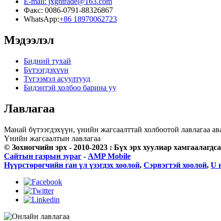
E-mail: jxghtrade@163.com
Факс: 0086-0791-88326867
WhatsApp:
+86 18970062723
Мэдээлэл
Бидний тухай
Бүтээгдэхүүн
Түгээмэл асуултууд
Бидэнтэй холбоо барина уу
Лавлагаа
Манай бүтээгдэхүүн, үнийн жагсаалттай холбоотой лавлагаа ава
Үнийн жагсаалтын лавлагаа
© Зохиогчийн эрх - 2010-2023 : Бүх эрх хуулиар хамгаалагдса
Сайтын газрын зураг
-
AMP Mobile
Нүүрстөрөгчийн ган үл үзэгдэх хоолой
,
Сэрвэгтэй хоолой
,
U 