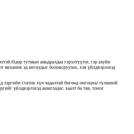
ээтэй.Өдөр тутмын амьдралдаа гэрэлтүүлэг, гэр ахуйн
т механик эд ангиудыг боловсруулах, хэв үйлдвэрлэхэд
унд зэргийн статик хүч чадалтай бөгөөд онгоцны түлшний
ргийг үйлдвэрлэхэд ашигладаг. хаалт ба тав, тоног