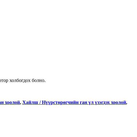
отор холбогдох болно.
ан хоолой
,
Хайлш / Нүүрстөрөгчийн ган үл үзэгдэх хоолой
,