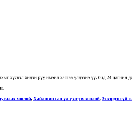
хыг хүсвэл бидэн рүү имэйл хаягаа үлдээнэ үү, бид 24 цагийн д
н.
нугалах хоолой
,
Хайлшин ган үл үзэгдэх хоолой
,
Зэвэрдэггүй г