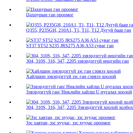
Цахиурын ган ороомог
Q355, P235GH, 210A1, T1, T11, T12 Дугуй баар ган
ST37 ST52 S235 JRS275 A36 A53 суваг ган
304, 310S, 316, 347, 2205 зэвэрдэггүй өнцгийн ган
Хайлшин зэвэрдэггүй зэс ган сэрвээ хоолой
Зэвэрдэггүй ган/ Никлийн хайлш U нугалах хоолой
304, 310S, 316, 347, 2205 Зэвэрдэггүй хоолой холбох
Зэс хавтан, зэс хуудас, зэс хуудас ороомог