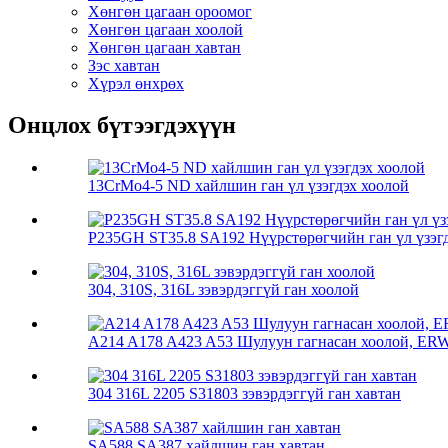
Хөнгөн цагаан ороомог
Хөнгөн цагаан хоолой
Хөнгөн цагаан хавтан
Зэс хавтан
Хүрэл өнхрөх
Онцлох бүтээгдэхүүн
13CrMo4-5 ND хайлшин ган үл үзэгдэх хоолой
P235GH ST35.8 SA192 Нүүрстөрөгчийн ган үл үзэгдэ
304, 310S, 316L зэвэрдэггүй ган хоолой
A214 A178 A423 A53 Шулуун гагнасан хоолой, ERW,
304 316L 2205 S31803 зэвэрдэггүй ган хавтан
SA588 SA387 хайлшин ган хавтан