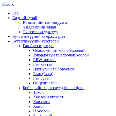
Гэр
Бидний тухай
Компанийн танилцуулга
Үйлдвэрийн аялал
Түгээмэл асуултууд
Бүтээгдэхүүний хамрах хүрээ
Бүтээгдэхүүний үзэсгэлэн
Ган бүтээгдэхүүн
Оёдолгүй ган хоолой/хоолой
Зэвэрдэггүй ган хоолой/хоолой
ERW хоолой
Ган хавтан
Цахиурын ган ороомог
Баар (бүүц)
Ган суваг
Өнцгийн ган
Бойлерийн хэрэгслүүд болон бусад
Тохой
Хоолойн угсралт
Хавхлага
Хоног
U хоолой
Fin хоолой