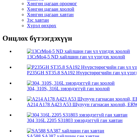
Хөнгөн цагаан ороомог
Хөнгөн цагаан хоолой
Хөнгөн цагаан хавтан
Зэс хавтан
Хүрэл өнхрөх
Онцлох бүтээгдэхүүн
13CrMo4-5 ND хайлшин ган үл үзэгдэх хоолой
P235GH ST35.8 SA192 Нүүрстөрөгчийн ган үл үзэгдэ
304, 310S, 316L зэвэрдэггүй ган хоолой
A214 A178 A423 A53 Шулуун гагнасан хоолой, ERW,
304 316L 2205 S31803 зэвэрдэггүй ган хавтан
SA588 SA387 хайлшин ган хавтан