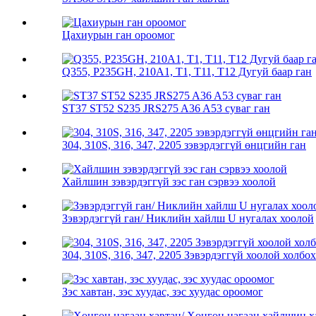
Цахиурын ган ороомог
Q355, P235GH, 210A1, T1, T11, T12 Дугуй баар ган
ST37 ST52 S235 JRS275 A36 A53 суваг ган
304, 310S, 316, 347, 2205 зэвэрдэггүй өнцгийн ган
Хайлшин зэвэрдэггүй зэс ган сэрвээ хоолой
Зэвэрдэггүй ган/ Никлийн хайлш U нугалах хоолой
304, 310S, 316, 347, 2205 Зэвэрдэггүй хоолой холбох
Зэс хавтан, зэс хуудас, зэс хуудас ороомог