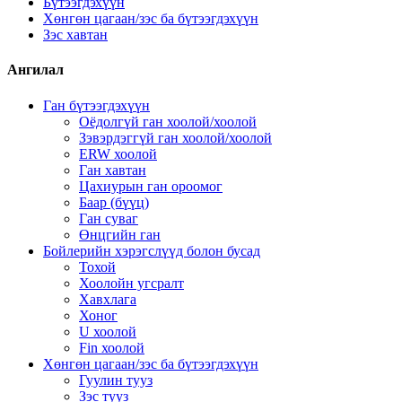
Бүтээгдэхүүн
Хөнгөн цагаан/зэс ба бүтээгдэхүүн
Зэс хавтан
Ангилал
Ган бүтээгдэхүүн
Оёдолгүй ган хоолой/хоолой
Зэвэрдэггүй ган хоолой/хоолой
ERW хоолой
Ган хавтан
Цахиурын ган ороомог
Баар (бүүц)
Ган суваг
Өнцгийн ган
Бойлерийн хэрэгслүүд болон бусад
Тохой
Хоолойн угсралт
Хавхлага
Хоног
U хоолой
Fin хоолой
Хөнгөн цагаан/зэс ба бүтээгдэхүүн
Гуулин тууз
Зэс тууз