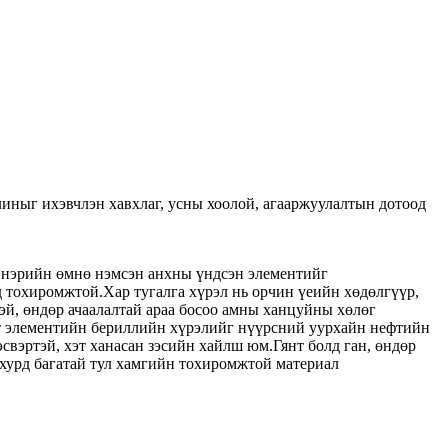
улиныг ихэвчлэн хавхлаг, усны хоолой, агааржуулалтын дотоод
эл нэрийн өмнө нэмсэн анхны үндсэн элементийг
эд тохиромжтой.Хар тугалга хүрэл нь орчин үеийн хөдөлгүүр,
тэй, өндөр ачаалалтай араа босоо амны ханцуйны хөлөг
кт элементийн бериллийн хүрэлийг нүүрсний уурхайн нефтийн
свэртэй, хэт ханасан зэсийн хайлш юм.Гянт болд ган, өндөр
, хурд багатай тул хамгийн тохиромжтой материал