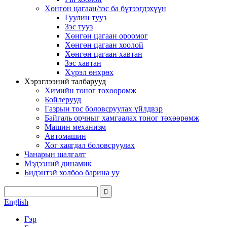
Хөнгөн цагаан/зэс ба бүтээгдэхүүн
Гуулин тууз
Зэс тууз
Хөнгөн цагаан ороомог
Хөнгөн цагаан хоолой
Хөнгөн цагаан хавтан
Зэс хавтан
Хүрэл өнхрөх
Хэрэглээний талбарууд
Химийн тоног төхөөрөмж
Бойлерууд
Газрын тос боловсруулах үйлдвэр
Байгаль орчныг хамгаалах тоног төхөөрөмж
Машин механизм
Автомашин
Хог хаягдал боловсруулах
Чанарын шалгалт
Мэдээний динамик
Бидэнтэй холбоо барина уу
English
Гэр