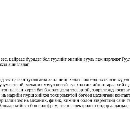
 зэс, цайраас бүрддэг бол гуулийг энгийн гууль гэж нэрлэдэг.Гу
хэд ашигладаг.
долд зэс цагаан тугалганы хайлшийг хэлдэг бөгөөд ихэвчлэн хүр
 үзүүлэлттэй, механик үзүүлэлттэй тул холхивчийн өт араа хийх
өн цагаан хүрэл бат бэх элэгдэлд тэсвэртэй, зэврэлтэнд тэсвэр
ар нь нарийн пүрш хийхэд тохиромжтой бөгөөд цахилгаан конта
риллий зэс нь механик, физик, химийн болон зэврэлтэнд сайн тэ
айлшаар хийсэн бол вольфрам, зэс нь электродын өндөр алдагдал