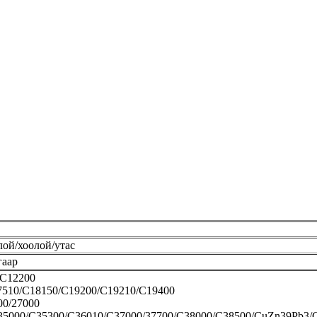
лой/хоолой/утас
гаар
/C12200
7510/C18150/C19200/C19210/C19400
00/27000
C35000/C35300/C36010/C37000/37700/C38000/C38500/CuZn39Pb3