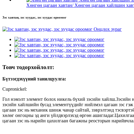
Хөнгөн цагаан хавтан/ Хөнгөн цагаан хайлшин хавт
Зэс хавтан, зэс хуудас, зэс хуудас ороомог
Товч тодорхойлолт:
Бүтээгдэхүүний танилцуулга:
Cupronickel:
Гол нэмэлт элемент болох никель бүхий зэсийн хайлш.Зэсийн 
зэсийн хайлшийн бусад элементүүдийг нийлмэл цагаан зэс гэж 
цагаан зэс нь механик шинж чанар сайтай, зэврэлтэнд тэсвэртэ
хөлөг онгоцны эд анги үйлдвэрлэхэд өргөн ашигладаг.Цахилга
цагаан зэс нь нарийн цахилгаан багажны реосторын нарийвчла