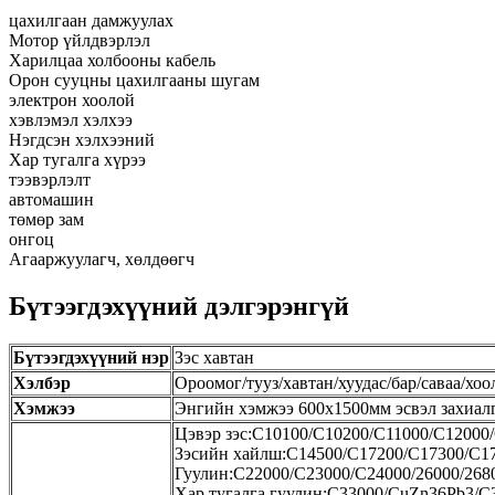
цахилгаан дамжуулах
Мотор үйлдвэрлэл
Харилцаа холбооны кабель
Орон сууцны цахилгааны шугам
электрон хоолой
хэвлэмэл хэлхээ
Нэгдсэн хэлхээний
Хар тугалга хүрээ
тээвэрлэлт
автомашин
төмөр зам
онгоц
Агааржуулагч, хөлдөөгч
Бүтээгдэхүүний дэлгэрэнгүй
Бүтээгдэхүүний нэр
Зэс хавтан
Хэлбэр
Ороомог/тууз/хавтан/хуудас/бар/саваа/хоо
Хэмжээ
Энгийн хэмжээ 600x1500мм эсвэл захиал
Цэвэр зэс:C10100/C10200/C11000/C12000
Зэсийн хайлш:C14500/C17200/C17300/C1
Гуулин:C22000/C23000/C24000/26000/268
Хар тугалга гуулин:C33000/CuZn36Pb3/