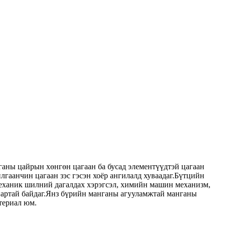
ганы цайрын хөнгөн цагаан ба бусад элементүүдтэй цагаан
лгаанчин цагаан зэс гэсэн хоёр ангилалд хуваадаг.Бүтцийн
н механик шилний дагалдах хэрэгсэл, химийн машин механизм,
анартай байдаг.Янз бүрийн манганы агууламжтай манганы
териал юм.