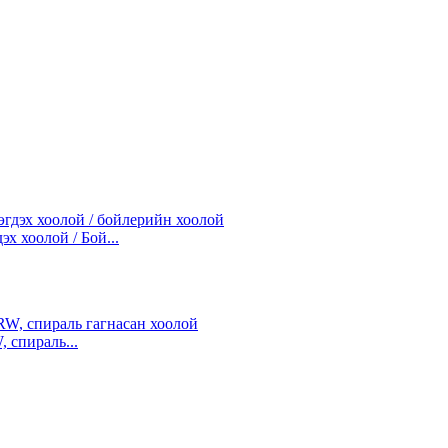
х хоолой / Бой...
 спираль...