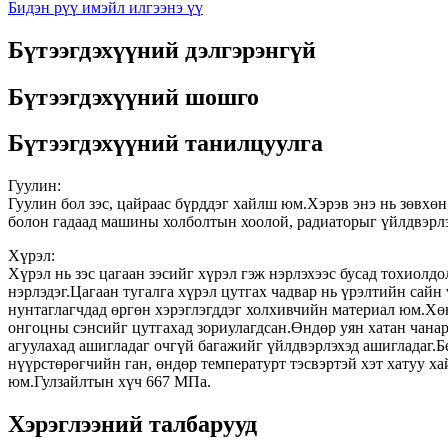
Бидэн рүү имэйл илгээнэ үү
Бүтээгдэхүүний дэлгэрэнгүй
Бүтээгдэхүүний шошго
Бүтээгдэхүүний танилцуулга
Гуулин:
Гуулин бол зэс, цайраас бүрддэг хайлш юм.Хэрэв энэ нь зөвхөн
болон гадаад машины холболтын хоолой, радиаторыг үйлдвэрлэ
Хүрэл:
Хүрэл нь зэс цагаан зэсийг хүрэл гэж нэрлэхээс бусад тохиол
нэрлэдэг.Цагаан тугалга хүрэл цутгах чадвар нь үрэлтийн сайн
нунтаглагчдад өргөн хэрэглэгддэг холхивчийн материал юм.Хөнг
онгоцны сэнсийг цутгахад зориулагдсан.Өндөр уян хатан чан
агуулахад ашигладаг очгүй багажийг үйлдвэрлэхэд ашигладаг.Бе
нүүрстөрөгчийн ган, өндөр температурт тэсвэртэй хэт хатуу х
юм.Гулзайлтын хүч 667 МПа.
Хэрэглээний талбарууд