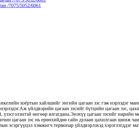
ан /7075/5052/6061
никелийн хоёртын хайлшийг энгийн цагаан зэс гэж нэрлэдэг ман
нэрлэдэг.Аж үйлдвэрийн цагаан зэсийг бүтцийн цагаан зэс, цахи
й, үзэсгэлэнтэй өнгөөр ​​ялгагдана.Энэхүү цагаан зэсийг нарий
анчин цагаан зэс нь ерөнхийдөө сайн дулаан цахилгаан шинж ч
лын эсэргүүцэл хэмжигч термопар үйлдвэрлэхэд хэрэглэгддэг ма