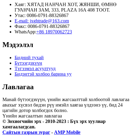
Хаяг: ХЯТАД НАНЧАН ХОТ, ЖЯНШИ, ӨМНӨ
ГУАНЧАН ЗАМ, 333, PLAZA 16A 408 ТООТ.
Утас: 0086-0791-88326867
E-mail: jxghtrade@163.com
Факс: 0086-0791-88326867
WhatsApp:
+86 18970062723
Мэдээлэл
Бидний тухай
Бүтээгдэхүүн
Түгээмэл асуултууд
Бидэнтэй холбоо барина уу
Лавлагаа
Манай бүтээгдэхүүн, үнийн жагсаалттай холбоотой лавлагаа
авахыг хүсвэл бидэн рүү имэйл хаягаа үлдээнэ үү, бид 24
цагийн дотор холбогдох болно.
Үнийн жагсаалтын лавлагаа
© Зохиогчийн эрх - 2010-2023 : Бүх эрх хуулиар
хамгаалагдсан.
Сайтын газрын зураг
-
AMP Mobile