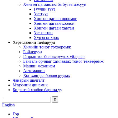
Хөнгөн цагаан/зэс ба бүтээгдэхүүн
Гуулин тууз
Зэс тууз
Хөнгөн цагаан ороомог
Хөнгөн цагаан хоолой
Хөнгөн цагаан хавтан
Зэс хавтан
Хүрэл өнхрөх
Хэрэглээний талбарууд
Химийн тоног төхөөрөмж
Бойлерууд
Газрын тос боловсруулах үйлдвэр
Байгаль орчныг хамгаалах тоног төхөөрөмж
Машин механизм
Автомашин
Хог хаягдал боловсруулах
Чанарын шалгалт
Мэдээний динамик
Бидэнтэй холбоо барина уу
English
Гэр