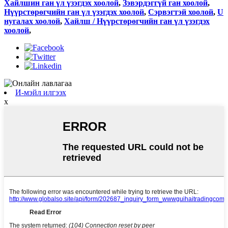
Хайлшин ган үл үзэгдэх хоолой
,
Зэвэрдэггүй ган хоолой
,
Нүүрстөрөгчийн ган үл үзэгдэх хоолой
,
Сэрвэгтэй хоолой
,
U
нугалах хоолой
,
Хайлш / Нүүрстөрөгчийн ган үл үзэгдэх
хоолой
,
И-мэйл илгээх
x