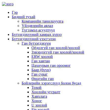
Гэр
Бидний тухай
Компанийн танилцуулга
Үйлдвэрийн аялал
Түгээмэл асуултууд
Бүтээгдэхүүний хамрах хүрээ
Бүтээгдэхүүний үзэсгэлэн
Ган бүтээгдэхүүн
Оёдолгүй ган хоолой/хоолой
Зэвэрдэггүй ган хоолой/хоолой
ERW хоолой
Ган хавтан
Цахиурын ган ороомог
Баар (бүүц)
Ган суваг
Өнцгийн ган
Бойлерийн хэрэгслүүд болон бусад
Тохой
Хоолойн угсралт
Хавхлага
Хоног
U хоолой
Fin хоолой