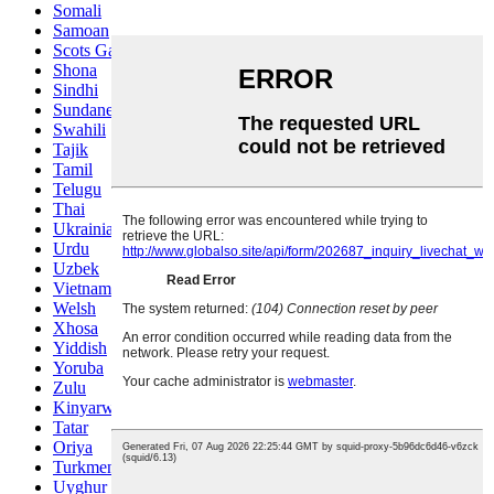
Somali
Samoan
Scots Gaelic
Shona
Sindhi
Sundanese
Swahili
Tajik
Tamil
Telugu
Thai
Ukrainian
Urdu
Uzbek
Vietnamese
Welsh
Xhosa
Yiddish
Yoruba
Zulu
Kinyarwanda
Tatar
Oriya
Turkmen
Uyghur